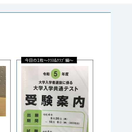
今日の1枚～ｸﾗｽ&ｸﾗﾌﾞ編～