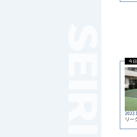
女子サッカー
サッカー（中学）
男子バスケットボール
女子バスケットボール
男女バスケットボール（中
学）
男子バドミントン
今日
女子バドミントン
チアリーディング
総合格闘技
合気道
女子テニス
男子バレーボール
体操
2022.
ダンス
リー
英会話
音楽（吹奏楽）