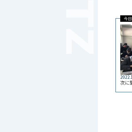
音楽（コーラス）
地域ボランティア
今日
美術
マルチメディア
ライフワーク
理科
新日本芸能
部活（その他）
宇宙探究
赤門倶楽部
2022.
次に