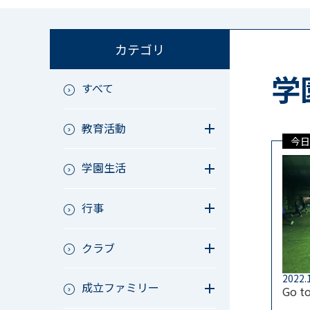
カテゴリ
学
すべて
教育活動
今日
教育活動（中学）
学園生活
教育活動（高校）
教育活動（中高）
教員リレー～今日の1枚～
教育活動（その他）
行事
今日の1枚～ｸﾗｽ&ｸﾗﾌﾞ編～
アース・プロジェクト
学校長ブログ
鷲宮祭（体育祭）
校外研修
クラブ
成立祭（文化祭）
行事（その他）
硬式野球
2022.
夏フェス
成立ファミリー
軟式野球
Go to
男子サッカー
成立ファミリー