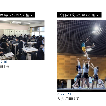
の1枚～ｸﾗｽ&ｸﾗﾌﾞ編～
今日の1枚～ｸﾗｽ&ｸﾗﾌﾞ編～
12.16
繋げる
2022.12.16
大会に向けて