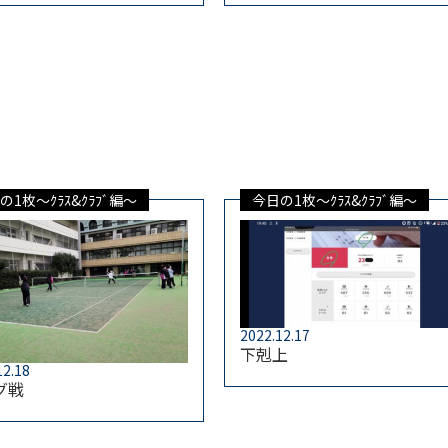
の1枚～ｸﾗｽ&ｸﾗﾌﾞ編～
今日の1枚～ｸﾗｽ&ｸﾗﾌﾞ編～
2022.12.17
下剋上
12.18
グ戦