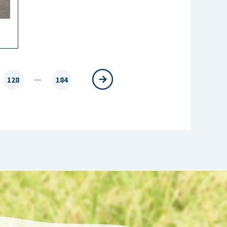
…
128
184