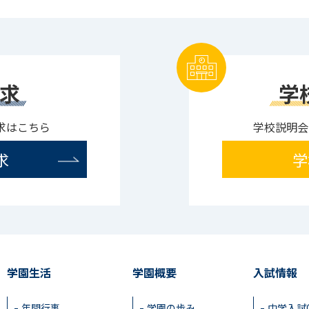
求
学
求はこちら
学校説明会
求
学
学園生活
学園概要
入試情報
年間行事
学園の歩み
中学入試