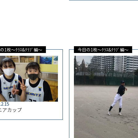
の1枚～ｸﾗｽ&ｸﾗﾌﾞ編～
今日の1枚～ｸﾗｽ&ｸﾗﾌﾞ編～
12.15
ニアカップ