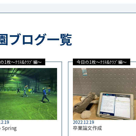
園ブログ一覧
の1枚～ｸﾗｽ&ｸﾗﾌﾞ編～
今日の1枚～ｸﾗｽ&ｸﾗﾌﾞ編～
12.19
2022.12.19
 Spring
卒業論文作成