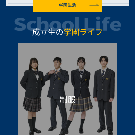
学園生活
成立生の
学園ライフ
制服