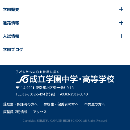
高等学校
学園概要
高等学校
年間行事
中学校
アース・プロジェクト
成立生の1日
進路情報
中学校
学園の歩み
成立メソッド
施設紹介
アース・プロジェクト
校長挨拶
コース・クラス選択
部活動紹介
入試情報
成立学園ならではの教育
進路・進学
成立メソッド
アクセス
教科指導の特徴
制服
教科指導の特徴
卒業生の声
学園ブログ
学園ブログ
見える学力×見えない学力
中学入試Q&A
卒業生の声
SEIRITZ TV
高校入試Q&A
入試結果
説明会・イベント日程
出願方法・募集要項
〒114-0001 東京都北区東⼗条6-9-13
TEL.03-3902-5494 (代表) FAX.03-3903-9549
受験生・保護者の方へ
在校生・保護者の方へ
卒業生の方へ
教職員採用情報
アクセス
Copyrights SEIRITSU GAKUEN HIGH SCHOOL All Rights Reserved.