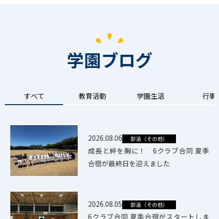
学園ブログ
すべて
教育活動
学園生活
行事
2026.08.06
部活（その他）
成長と絆を胸に！ 6クラブ合同 夏季
合宿が最終日を迎えました
2026.08.05
部活（その他）
6クラブ合同 夏季合宿がスタートしま