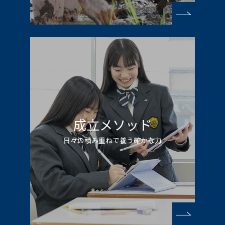
成立メソッド
⽇々の積み重ねで養う確かな⼒