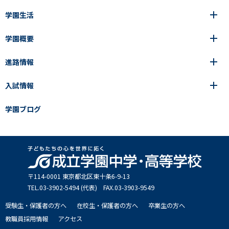
学園生活
6年間の一貫教育
高等学校
学園概要
高等学校
年間行事
中学校
アース・プロジェクト
成立生の1日
進路情報
中学校
学園の歩み
成立メソッド
施設紹介
アース・プロジェクト
校長挨拶
コース・クラス選択
部活動紹介
入試情報
成立学園ならではの教育
進路・進学
成立メソッド
アクセス
教科指導の特徴
制服
教科指導の特徴
卒業生の声
学園ブログ
学園ブログ
見える学力×見えない学力
中学入試Q&A
卒業生の声
SEIRITZ TV
高校入試Q&A
入試結果
説明会・イベント日程
出願方法・募集要項
〒114-0001 東京都北区東⼗条6-9-13
TEL.03-3902-5494 (代表) FAX.03-3903-9549
受験生・保護者の方へ
在校生・保護者の方へ
卒業生の方へ
教職員採用情報
アクセス