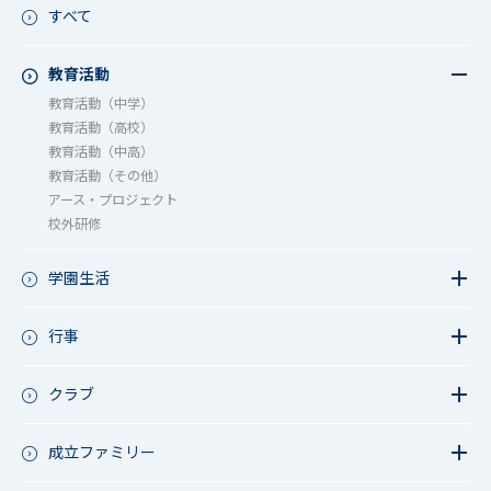
すべて
教育活動
教育活動（中学）
教育活動（高校）
教育活動（中高）
教育活動（その他）
アース・プロジェクト
校外研修
学園生活
教員リレー～今日の1枚～
今日の1枚～ｸﾗｽ&ｸﾗﾌﾞ編～
行事
学校長ブログ
鷲宮祭（体育祭）
成立祭（文化祭）
クラブ
行事（その他）
硬式野球
夏フェス
軟式野球
成立ファミリー
男子サッカー
成立ファミリー