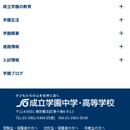
成立学園の教育
学園生活
6年間の一貫教育
高等学校
学園概要
高等学校
年間行事
中学校
アース・プロジェクト
成立生の1日
進路情報
中学校
学園の歩み
成立メソッド
施設紹介
アース・プロジェクト
校長挨拶
コース・クラス選択
部活動紹介
入試情報
成立学園ならではの教育
進路・進学
成立メソッド
アクセス
教科指導の特徴
制服
教科指導の特徴
卒業生の声
学園ブログ
学園ブログ
見える学力×見えない学力
中学入試Q&A
卒業生の声
SEIRITZ TV
高校入試Q&A
入試結果
説明会・イベント日程
出願方法・募集要項
〒114-0001 東京都北区東⼗条6-9-13
TEL.03-3902-5494 (代表) FAX.03-3903-9549
受験生・保護者の方へ
在校生・保護者の方へ
卒業生の方へ