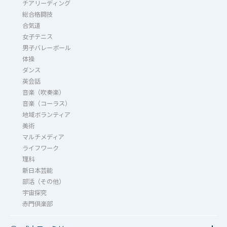
チアリーディング
総合格闘技
合気道
女子テニス
男子バレーボール
体操
ダンス
英会話
音楽（吹奏楽）
音楽（コーラス）
地域ボランティア
美術
マルチメディア
ライフワーク
理科
新日本芸能
部活（その他）
宇宙探究
赤門倶楽部