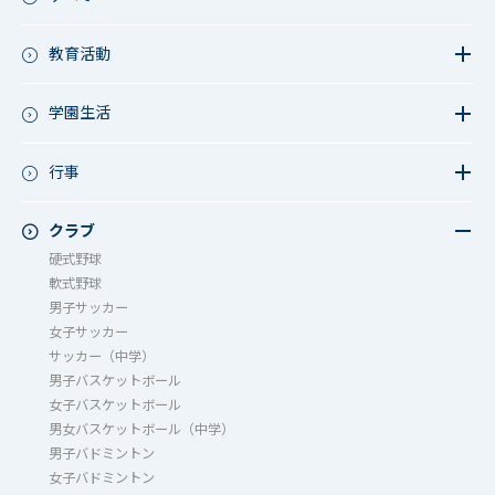
教育活動
教育活動（中学）
教育活動（高校）
学園生活
教育活動（中高）
教員リレー～今日の1枚～
教育活動（その他）
今日の1枚～ｸﾗｽ&ｸﾗﾌﾞ編～
行事
アース・プロジェクト
学校長ブログ
鷲宮祭（体育祭）
校外研修
成立祭（文化祭）
クラブ
行事（その他）
硬式野球
夏フェス
軟式野球
男子サッカー
女子サッカー
サッカー（中学）
男子バスケットボール
女子バスケットボール
男女バスケットボール（中学）
男子バドミントン
女子バドミントン