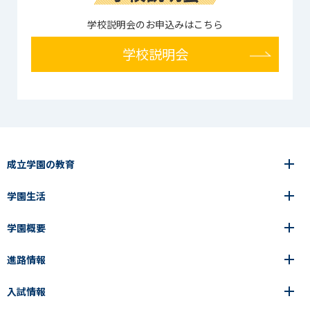
学校説明会のお申込みはこちら
学校説明会
成立学園の教育
学園生活
6年間の一貫教育
高等学校
学園概要
高等学校
年間行事
中学校
アース・プロジェクト
成立生の1日
進路情報
中学校
学園の歩み
成立メソッド
施設紹介
アース・プロジェクト
校長挨拶
コース・クラス選択
部活動紹介
入試情報
成立学園ならではの教育
進路・進学
成立メソッド
アクセス
教科指導の特徴
制服