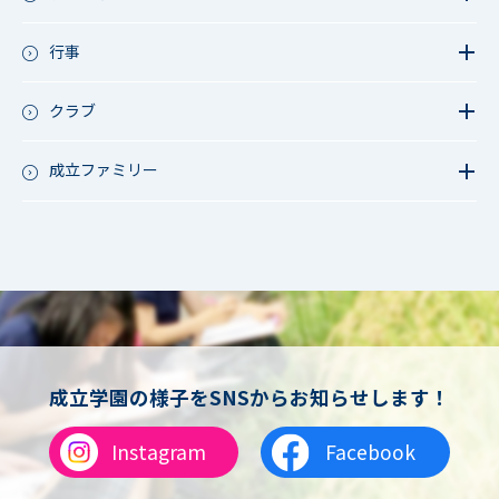
教員リレー～今日の1枚～
今日の1枚～ｸﾗｽ&ｸﾗﾌﾞ編～
行事
学校長ブログ
鷲宮祭（体育祭）
成立祭（文化祭）
クラブ
行事（その他）
硬式野球
夏フェス
軟式野球
成立ファミリー
男子サッカー
成立ファミリー
女子サッカー
サッカー（中学）
男子バスケットボール
女子バスケットボール
男女バスケットボール（中学）
男子バドミントン
女子バドミントン
チアリーディング
成立学園の様子をSNSからお知らせします！
総合格闘技
合気道
Instagram
Facebook
女子テニス
男子バレーボール