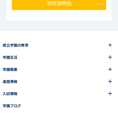
学校説明会
成立学園の教育
学園生活
6年間の一貫教育
高等学校
学園概要
高等学校
年間行事
中学校
アース・プロジェクト
成立生の1日
進路情報
中学校
学園の歩み
成立メソッド
施設紹介
アース・プロジェクト
校長挨拶
コース・クラス選択
部活動紹介
入試情報
成立学園ならではの教育
進路・進学
成立メソッド
アクセス
教科指導の特徴
制服
教科指導の特徴
卒業生の声
学園ブログ
学園ブログ
見える学力×見えない学力
中学入試Q&A
卒業生の声
SEIRITZ TV
高校入試Q&A