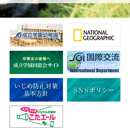
体操
ダンス
英会話
音楽（吹奏楽）
音楽（コーラス）
地域ボランティア
美術
マルチメディア
ライフワーク
理科
新日本芸能
部活（その他）
宇宙探究
赤門倶楽部