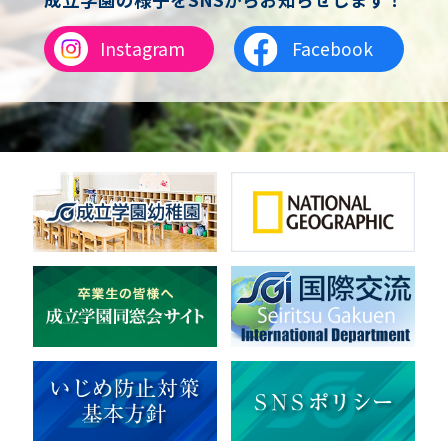
総合格闘技
合気道
Instagram
Facebook
女子テニス
男子バレーボール
体操
ダンス
英会話
音楽（吹奏楽）
音楽（コーラス）
地域ボランティア
美術
マルチメディア
ライフワーク
理科
新日本芸能
部活（その他）
宇宙探究
赤門倶楽部