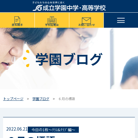
資料請求
学校説明会
お問い合わせ
学園ブログ
トップページ
学園ブログ
６月の標語
2022.06.21
今日の1枚～ｸﾗｽ&ｸﾗﾌﾞ編～