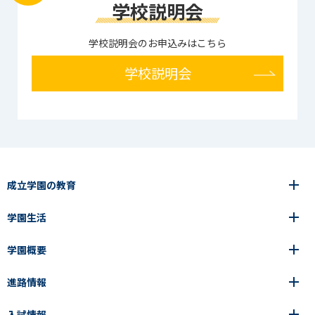
学校説明会
学校説明会のお申込みはこちら
学校説明会
成立学園の教育
学園生活
6年間の一貫教育
高等学校
学園概要
高等学校
年間行事
中学校
アース・プロジェクト
成立生の1日
進路情報
中学校
学園の歩み
成立メソッド
施設紹介
アース・プロジェクト
校長挨拶
コース・クラス選択
部活動紹介
入試情報
成立学園ならではの教育
進路・進学