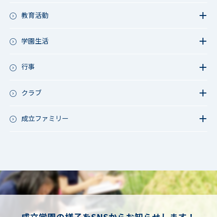
教育活動
教育活動（中学）
教育活動（高校）
学園生活
教育活動（中高）
教員リレー～今日の1枚～
教育活動（その他）
今日の1枚～ｸﾗｽ&ｸﾗﾌﾞ編～
行事
アース・プロジェクト
学校長ブログ
鷲宮祭（体育祭）
校外研修
成立祭（文化祭）
クラブ
行事（その他）
硬式野球
夏フェス
軟式野球
成立ファミリー
男子サッカー
成立ファミリー
女子サッカー
サッカー（中学）
男子バスケットボール
女子バスケットボール
男女バスケットボール（中学）
男子バドミントン
女子バドミントン
チアリーディング
成立学園の様子をSNSからお知らせします！