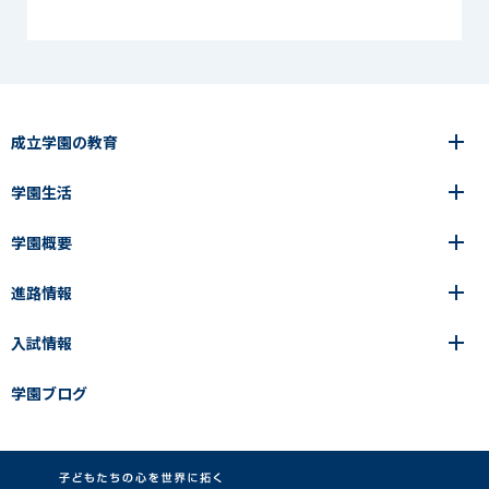
成立学園の教育
学園生活
6年間の一貫教育
高等学校
学園概要
高等学校
年間行事
中学校
アース・プロジェクト
成立生の1日
進路情報
中学校
学園の歩み
成立メソッド
施設紹介
アース・プロジェクト
校長挨拶
コース・クラス選択
部活動紹介
入試情報
成立学園ならではの教育
進路・進学
成立メソッド
アクセス
教科指導の特徴
制服
教科指導の特徴
卒業生の声
学園ブログ
学園ブログ
見える学力×見えない学力
中学入試Q&A
卒業生の声
SEIRITZ TV
高校入試Q&A
入試結果
説明会・イベント日程