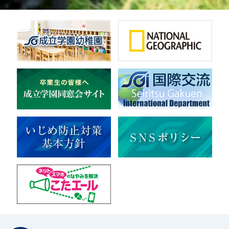
英会話
音楽（吹奏楽）
音楽（コーラス）
地域ボランティア
美術
マルチメディア
ライフワーク
理科
新日本芸能
部活（その他）
宇宙探究
赤門倶楽部