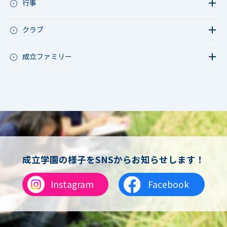
行事
アース・プロジェクト
学校長ブログ
鷲宮祭（体育祭）
校外研修
成立祭（文化祭）
クラブ
行事（その他）
硬式野球
夏フェス
軟式野球
成立ファミリー
男子サッカー
成立ファミリー
女子サッカー
サッカー（中学）
男子バスケットボール
女子バスケットボール
男女バスケットボール（中学）
男子バドミントン
女子バドミントン
チアリーディング
成立学園の様子をSNSからお知らせします！
総合格闘技
合気道
Instagram
Facebook
女子テニス
男子バレーボール
体操
ダンス