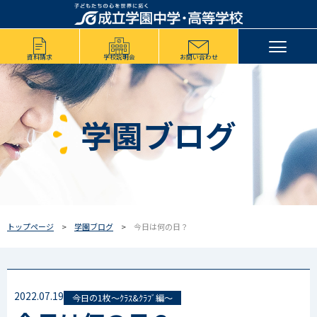
資料請求
学校説明会
お問い合わせ
学園ブログ
トップページ
学園ブログ
今日は何の日？
2022.07.19
今日の1枚～ｸﾗｽ&ｸﾗﾌﾞ編～