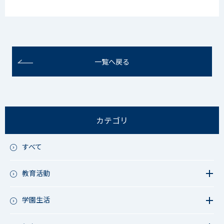
一覧へ戻る
カテゴリ
すべて
教育活動
教育活動（中学）
教育活動（高校）
学園生活
教育活動（中高）
教員リレー～今日の1枚～
教育活動（その他）
今日の1枚～ｸﾗｽ&ｸﾗﾌﾞ編～