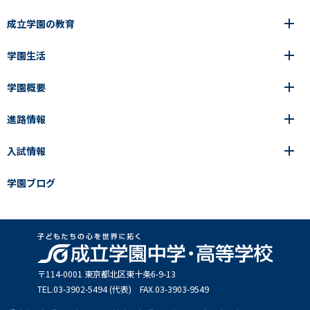
成立学園の教育
学園生活
6年間の一貫教育
高等学校
学園概要
高等学校
年間行事
中学校
アース・プロジェクト
成立生の1日
進路情報
中学校
学園の歩み
成立メソッド
施設紹介
アース・プロジェクト
校長挨拶
コース・クラス選択
部活動紹介
入試情報
成立学園ならではの教育
進路・進学
成立メソッド
アクセス
教科指導の特徴
制服
教科指導の特徴
卒業生の声
学園ブログ
学園ブログ
見える学力×見えない学力
中学入試Q&A
卒業生の声
SEIRITZ TV
高校入試Q&A
入試結果
説明会・イベント日程
出願方法・募集要項
〒114-0001 東京都北区東⼗条6-9-13
TEL.03-3902-5494 (代表) FAX.03-3903-9549