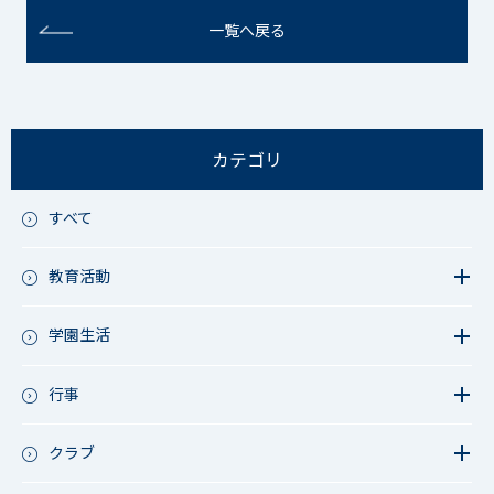
一覧へ戻る
カテゴリ
すべて
教育活動
教育活動（中学）
教育活動（高校）
学園生活
教育活動（中高）
教員リレー～今日の1枚～
教育活動（その他）
今日の1枚～ｸﾗｽ&ｸﾗﾌﾞ編～
行事
アース・プロジェクト
学校長ブログ
鷲宮祭（体育祭）
校外研修
成立祭（文化祭）
クラブ
行事（その他）
硬式野球