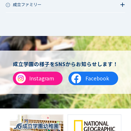
夏フェス
軟式野球
成立ファミリー
男子サッカー
成立ファミリー
女子サッカー
サッカー（中学）
男子バスケットボール
女子バスケットボール
男女バスケットボール（中学）
男子バドミントン
女子バドミントン
チアリーディング
成立学園の様子をSNSからお知らせします！
総合格闘技
合気道
Instagram
Facebook
女子テニス
男子バレーボール
体操
ダンス
英会話
音楽（吹奏楽）
音楽（コーラス）
地域ボランティア