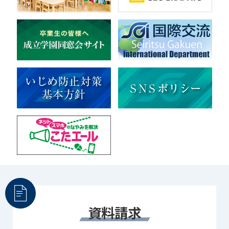
美術
マルチメディア
ライフワーク
理科
新日本芸能
部活（その他）
宇宙探究
赤門倶楽部
資料請求