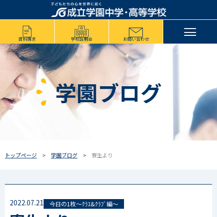
資料請求
学校説明会
お問い合わせ
学園ブログ
トップページ
学園ブログ
寮生より
2022.07.21
今日の1枚～ｸﾗｽ&ｸﾗﾌﾞ編～