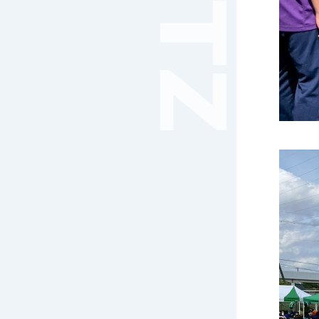
音楽（コーラス）
地域ボランティア
美術
マルチメディア
ライフワーク
理科
新日本芸能
部活（その他）
宇宙探究
赤門倶楽部