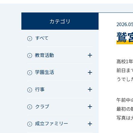
カテゴリ
2026.05
鷲
すべて
教育活動
高校1
教育活動（中学）
前日ま
学園生活
教育活動（高校）
うでし
教育活動（中高）
教員リレー～今日の1枚～
教育活動（その他）
行事
今日の1枚～ｸﾗｽ&ｸﾗﾌﾞ編～
アース・プロジェクト
学校長ブログ
鷲宮祭（体育祭）
午前中
校外研修
クラブ
成立祭（文化祭）
最初の
行事（その他）
硬式野球
写真は
夏フェス
成立ファミリー
軟式野球
男子サッカー
成立ファミリー