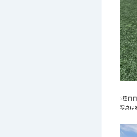
2種目
写真は