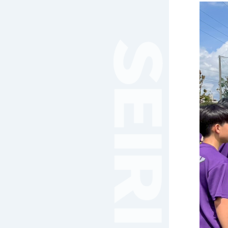
女子サッカー
サッカー（中学）
男子バスケットボール
女子バスケットボール
男女バスケットボール（中
学）
男子バドミントン
女子バドミントン
チアリーディング
総合格闘技
合気道
女子テニス
男子バレーボール
体操
ダンス
英会話
音楽（吹奏楽）