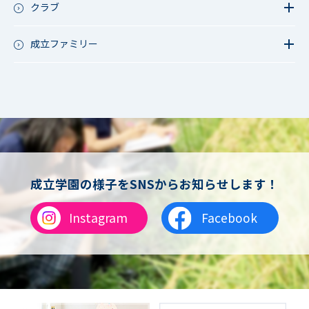
成立祭（文化祭）
クラブ
行事（その他）
硬式野球
夏フェス
軟式野球
成立ファミリー
男子サッカー
成立ファミリー
女子サッカー
サッカー（中学）
男子バスケットボール
女子バスケットボール
男女バスケットボール（中学）
男子バドミントン
女子バドミントン
チアリーディング
成立学園の様子をSNSからお知らせします！
総合格闘技
合気道
Instagram
Facebook
女子テニス
男子バレーボール
体操
ダンス
英会話
音楽（吹奏楽）