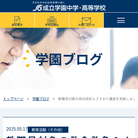
資料請求
学校説明会
お問い合わせ
学園ブログ
トップページ
学園ブログ
教職員対象の救命救急＆さすまた講習を実施しまし
2025.05.17
教育活動（その他）