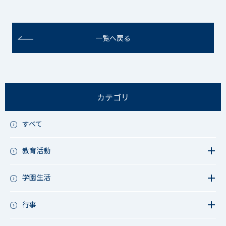
一覧へ戻る
カテゴリ
すべて
教育活動
教育活動（中学）
教育活動（高校）
学園生活
教育活動（中高）
教員リレー～今日の1枚～
教育活動（その他）
今日の1枚～ｸﾗｽ&ｸﾗﾌﾞ編～
行事
アース・プロジェクト
学校長ブログ
鷲宮祭（体育祭）
校外研修