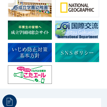
音楽（コーラス）
地域ボランティア
美術
マルチメディア
ライフワーク
理科
新日本芸能
部活（その他）
宇宙探究
赤門倶楽部