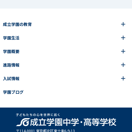
成立学園の教育
学園生活
6年間の一貫教育
高等学校
学園概要
高等学校
年間行事
中学校
アース・プロジェクト
成立生の1日
進路情報
中学校
学園の歩み
成立メソッド
施設紹介
アース・プロジェクト
校長挨拶
コース・クラス選択
部活動紹介
入試情報
成立学園ならではの教育
進路・進学
成立メソッド
アクセス
教科指導の特徴
制服
教科指導の特徴
卒業生の声
学園ブログ
学園ブログ
見える学力×見えない学力
中学入試Q&A
卒業生の声
SEIRITZ TV
高校入試Q&A
入試結果
説明会・イベント日程
出願方法・募集要項
〒114-0001 東京都北区東⼗条6-9-13