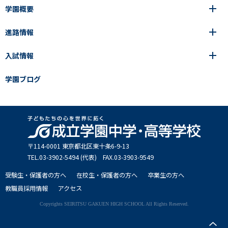
学園概要
高等学校
年間行事
中学校
アース・プロジェクト
成立生の1日
進路情報
中学校
学園の歩み
成立メソッド
施設紹介
アース・プロジェクト
校長挨拶
コース・クラス選択
部活動紹介
入試情報
成立学園ならではの教育
進路・進学
成立メソッド
アクセス
教科指導の特徴
制服
教科指導の特徴
卒業生の声
学園ブログ
学園ブログ
見える学力×見えない学力
中学入試Q&A
卒業生の声
SEIRITZ TV
高校入試Q&A
入試結果
説明会・イベント日程
出願方法・募集要項
〒114-0001 東京都北区東⼗条6-9-13
TEL.03-3902-5494 (代表) FAX.03-3903-9549
受験生・保護者の方へ
在校生・保護者の方へ
卒業生の方へ
教職員採用情報
アクセス
Copyrights SEIRITSU GAKUEN HIGH SCHOOL All Rights Reserved.