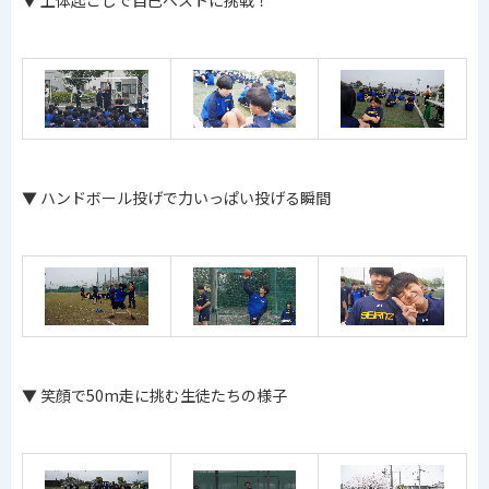
▼
上体起こしで自己ベストに挑戦！
▼ ハンドボール投げで力いっぱい投げる瞬間
▼
笑顔で50m走に挑む生徒たちの様子