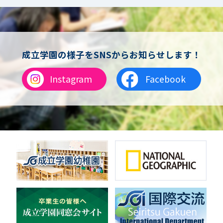
女子バスケットボール
男女バスケットボール（中学）
男子バドミントン
女子バドミントン
チアリーディング
成立学園の様子をSNSからお知らせします！
総合格闘技
合気道
Instagram
Facebook
女子テニス
男子バレーボール
体操
ダンス
英会話
音楽（吹奏楽）
音楽（コーラス）
地域ボランティア
美術
マルチメディア
ライフワーク
理科
新日本芸能