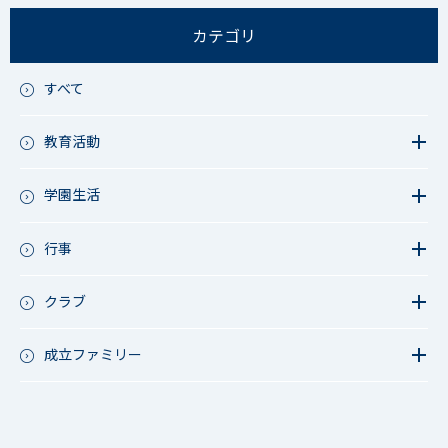
カテゴリ
すべて
教育活動
教育活動（中学）
教育活動（高校）
学園生活
教育活動（中高）
教員リレー～今日の1枚～
教育活動（その他）
今日の1枚～ｸﾗｽ&ｸﾗﾌﾞ編～
行事
アース・プロジェクト
学校長ブログ
鷲宮祭（体育祭）
校外研修
成立祭（文化祭）
クラブ
行事（その他）
硬式野球
夏フェス
軟式野球
成立ファミリー
男子サッカー
成立ファミリー
女子サッカー
サッカー（中学）
男子バスケットボール