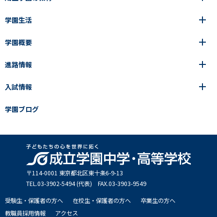
学園生活
6年間の一貫教育
高等学校
学園概要
高等学校
年間行事
中学校
アース・プロジェクト
成立生の1日
進路情報
中学校
学園の歩み
成立メソッド
施設紹介
アース・プロジェクト
校長挨拶
コース・クラス選択
部活動紹介
入試情報
成立学園ならではの教育
進路・進学
成立メソッド
アクセス
教科指導の特徴
制服
教科指導の特徴
卒業生の声
学園ブログ
学園ブログ
見える学力×見えない学力
中学入試Q&A
卒業生の声
SEIRITZ TV
高校入試Q&A
入試結果
説明会・イベント日程
出願方法・募集要項
〒114-0001 東京都北区東⼗条6-9-13
TEL.03-3902-5494 (代表) FAX.03-3903-9549
受験生・保護者の方へ
在校生・保護者の方へ
卒業生の方へ
教職員採用情報
アクセス