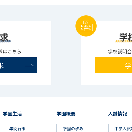
求
学
求はこちら
学校説明会
求
学
学園生活
学園概要
入試情報
年間行事
学園の歩み
中学入試