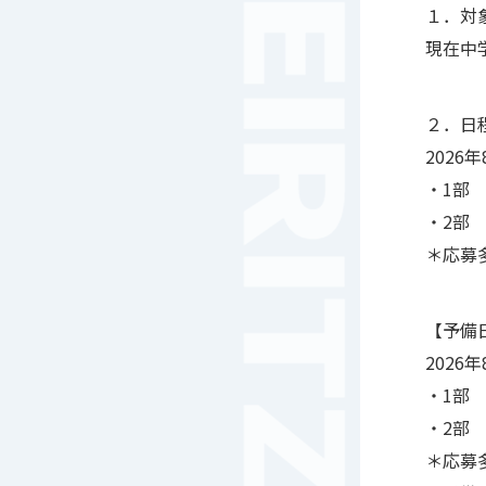
１．対
現在中
２．日
2026年
・1部 9
・2部 1
＊応募
【予備
2026年
・1部 9
・2部 1
＊応募