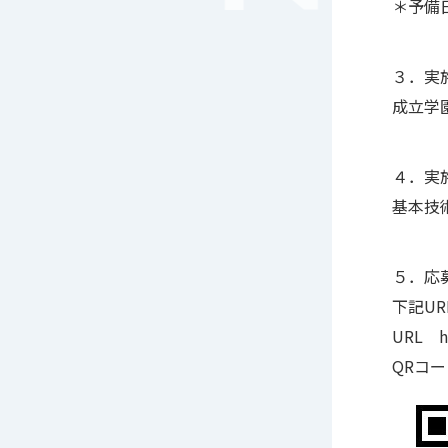
＊予備
３．実
成立学園
４．実
基本技
５．応
下記U
URL ht
QRコー