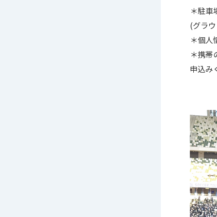
＊駐車
(グラ
＊個人
＊携帯
申込み