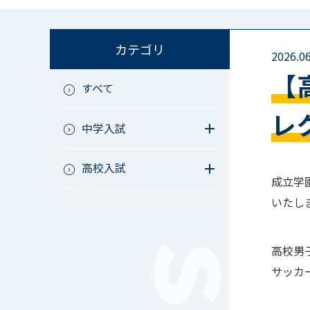
カテゴリ
2026.06
【
すべて
レ
中学入試
オープンスクール（中学）
高校入試
成立学
高校入試
いたし
各種説明会（高校）
高校男
サッカ