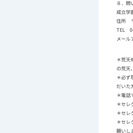
８．問
成立学
住所 〒
TEL 04
メールアド
＊荒天
の荒天
＊必ず
だいた
＊電話
＊セレ
＊セレ
＊セレ
願いし