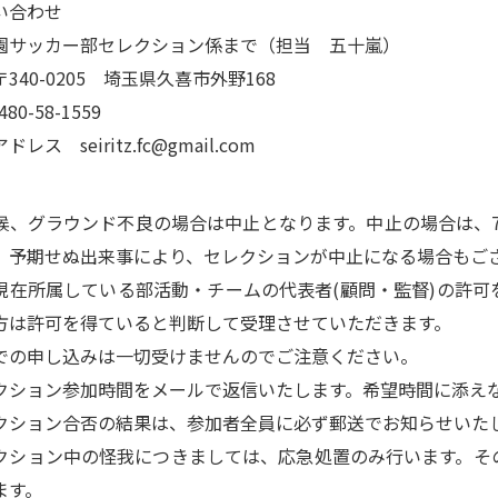
い合わせ
園サッカー部セレクション係まで（担当 五十嵐）
340-0205 埼玉県久喜市外野168
80-58-1559
レス seiritz.fc@gmail.com
候、グラウンド不良の場合は中止となります。中止の場合は、7
、予期せぬ出来事により、セレクションが中止になる場合もご
現在所属している部活動・チームの代表者(顧問・監督)の許
方は許可を得ていると判断して受理させていただきます。
での申し込みは一切受けませんのでご注意ください。
クション参加時間をメールで返信いたします。希望時間に添え
クション合否の結果は、参加者全員に必ず郵送でお知らせいた
クション中の怪我につきましては、応急処置のみ行います。そ
ます。