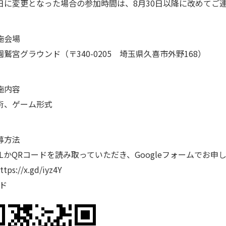
日に変更となった場合の参加時間は、8月30日以降に改めてご
施会場
鷲宮グラウンド（〒340-0205 埼玉県久喜市外野168）
施内容
術、ゲーム形式
募方法
RLかQRコードを読み取っていただき、Googleフォームでお申
tps://x.gd/iyz4Y
ド